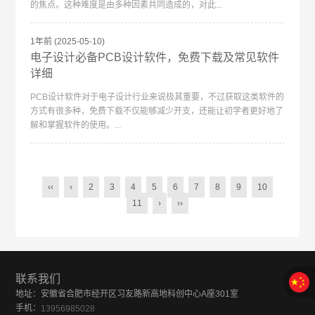
的焦点。这种难度是由多种因素共同造成的，对此...
1年前
(2025-05-10)
电子设计必备PCB设计软件，免费下载及常见软件
详细
PCB设计软件对于电子设计行业来说极其重要，不过获取这类软件的
方式有很多种，免费下载不仅能够减少开支，还能让初学者更好地了
解和掌握软件的使用。...
‹‹
‹
2
3
4
5
6
7
8
9
10
11
›
››
联系我们
地址：安徽省合肥市经开区习友路新高地科创中心A座301室
手机：
13956985028