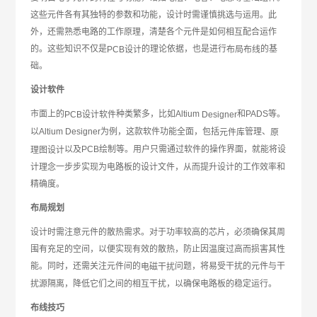
这些元件各有其独特的参数和功能，设计时需谨慎挑选与运用。此
外，还需熟悉电路的工作原理，清楚各个元件是如何相互配合运作
的。这些知识不仅是
的理论依据，也是进行
的基
PCB设计
布局布线
础。
设计软件
市面上的
种类繁多，比如Altium
和PADS等。
PCB设计软件
Designer
以Altium Designer为例，这款软件功能全面，包括
管理、
元件库
原
以及PCB绘制等。用户只需通过软件的操作界面，就能将设
理图设计
计理念一步步实现为电路板的设计文件，从而提升设计的工作效率和
精确度。
布局规划
设计时需注意元件的散热需求。对于功率较高的芯片，必须确保其周
围有充足的空间，以便实现有效的散热，防止因温度过高而损害其性
能。同时，还需关注元件间的
问题，将易受干扰的元件与干
电磁干扰
扰源隔离，降低它们之间的相互干扰，以确保电路板的稳定运行。
布线技巧