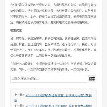
布线时需关注线路的长度与方向，力求线路尽可能短，以降低
信号传
中的损失。特别是面对高频信号，布线更要讲究合理性，以防反射
输
和干扰的发生。此外，还需恰当设定线路的宽度，依据电流强度来决
定，确保线路能承受相应电流，避免因电流过强导致线路烧毁。
检查优化
设计完毕后，需细致审查，看是否有短路、断路等故障。依照电气规
范进行检查，能迅速找出一些明显错误，进而进行修正。接着，对设
计进行改进，例如调整布局，使电路板更为紧密，或是优化线路，确
保信号传输更稳定，从而提升电路板的整体性能。
在进行PCB设计时，你是否曾遭遇过一些挑战？不妨点赞并转发这篇
文章，同时，也欢迎你到评论区留下你的看法，一起交流讨论。
上一篇：
PCB设计工程师资格证的价值：行业认可与就业机会
增
下一篇：
PCB设计工程师资格证书的价值：提升竞争力与增加