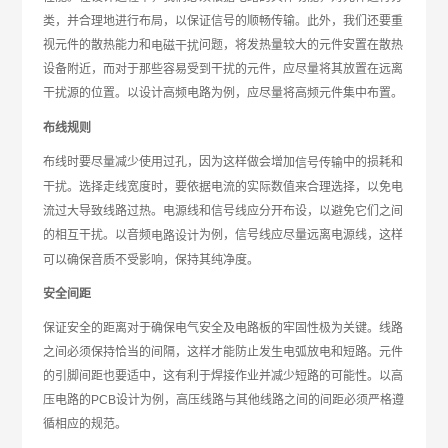
类，并合理地进行布局，以保证信号的顺畅传输。此外，我们还要重
视元件的散热能力和
问题，将发热量较大的元件安置在散热
电磁干扰
设备附近，而对于那些容易受到干扰的元件，应尽量将其放置在远离
干扰源的位置。以设计高频电路为例，应尽量将高频元件集中布置。
布线规则
布线时要尽量减少使用过孔，因为这样做会增加
中的损耗和
信号传输
干扰。选择走线宽度时，要依据电流的实际数值来合理选择，以免电
流过大导致线路过热。电源线和信号线应分开布设，以避免它们之间
的相互干扰。以音频
为例，信号线应尽量远离电源线，这样
电路设计
可以确保音质不受影响，保持其纯净度。
安全间距
保证安全的距离对于确保电气安全及电路板的牢固性极为关键。线路
之间必须保持恰当的间隔，这样才能防止发生电弧放电和短路。元件
的引脚间距也要适中，这有利于焊接作业并减少短路的可能性。以高
压电路的PCB设计为例，高压线路与其他线路之间的间距必须严格遵
循相应的规范。