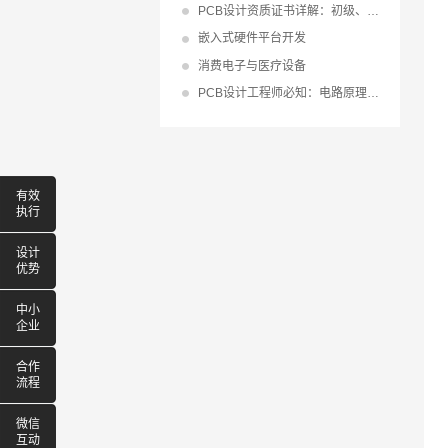
PCB设计资质证书详解：初级、中级、高级等级及其在
嵌入式硬件平台开发
消费电子与医疗设备
PCB设计工程师必知：电路原理基础与学习要点全解析
有效
执行
设计
优势
中小
企业
合作
流程
微信
互动