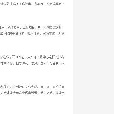
设计显著提高了工作效率，为项目迅速完成奠定了
合用于处理复杂的工程项目。
也颇受欢迎，
Eagle
出色的跨平台性能，社区活跃，资源丰富，无论
以在像华军软件园、太平洋下载中心这样的知名
查非常严格。但要注意，要避开访问不知名的小网
详细信息，直到软件安装完成。接下来，调整语言
重启后才能应用这个语言设置，重启之后，就能用