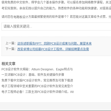
使用免费的中文软件，得学会几个基本操作步骤。可以报名参加网络教学课程，关
考实际案例，亲自实践以提升自己的能力。熟悉软件的各种功能和快捷键，对提高
请问您在
方面最频繁使用的软件是哪个？若您能对这篇文章给予点赞、
电路板设计
上一篇：
这份述职报告PPT：回顾PCB设计成果与问题，展望未来
下一篇：
西安卓博公司招募PCB设计工程师，详解招聘要点及需
相关文章
PCB设计软件大揭秘：Altium Designer、Eagle特点与
一文详解PCB设计：基础、软件及关键操作步骤
免费下载中文版PCB设计软件，常见推荐及可靠下载途
电子工程领域中至关重要的PCB设计软件及常见类型介
电子工程师必备！三款主流PCB设计软件详细介绍，Alt