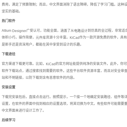
费用，满足了预算限制；而且，中文界面消除了语言障碍，降低了学习门槛。这种
坚实的基础。
热门软件
Altium
广受认可，功能全面，涵盖了从
到仿真的全过程，非常适
Designer
电路设计
体积小巧，操作简便，
资源十分丰富。
作为一款开源免费的软件，具有
元件库
KiCad
是新手还是资深用户，都能在其中享受到设计的乐趣。
下载途径
官方渠道下载更可靠。比如，
的官方网址能提供纯净的安装文件。此外，你可
KiCad
软件下载站点，通过搜索找到需要的软件。这些平台软件资源丰富，而且对安全审
站和不明链接，以防下载到含有恶意软件的内容。
安装设置
下载完安装包后，直接点击运行。按照提示，一个接一个地确定安装路径、组件等
设置，在软件的界面中找到相应的设置选项，将其切换为中文。有些软件可能需要
中文界面来进行设计工作了。
后续学习