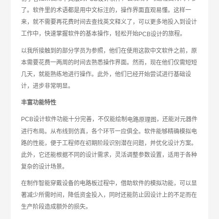
了。软件里的术语都是用中文标注的，操作界面直观易懂。这样一
来，就不需要再花费时间去查找英文释义了，可以更多地投入到设计
工作中，快速掌握软件的基本操作，轻松开始
的旅程。
PCB设计
以我所接触到的部分学员为参照，他们在使用这款中文软件之前，原
本需要花费一两周的时间去熟悉操作界面。然而，现在他们仅需短短
几天，就能熟练地进行操作。此外，他们已经开始尝试进行基础设
计，进步非常明显。
丰富功能特性
PCB设计软件功能十分完善，不仅能绘制
，还能对元器件
电路原理图
进行布局。从布线到仿真，各个环节一应俱全。软件能够精确模拟电
路的性能，便于工程师在初期阶段识别潜在问题，并优化设计方案。
此外，它还能根据不同的设计需求，灵活调整参数设置，适用于各种
复杂的设计场景。
在制作智能穿戴设备的电路板过程中，借助软件的模拟功能，可以显
著减少所需时间，降低资金投入，同时还能防止因设计上的不足而在
生产阶段造成额外的损失。