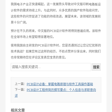
我国
正快速崛起，这一发展势头导致对中文版印刷
电子产业
电路板设
软件的需求持续上升。与此同时，众多优质的国产软件陆续问世，
计
这些软件的问世促进了功能的持续改进。展望未来，该领域的发展前
景十分广阔。
预计在不久的将来，中文版的PCB设计软件将得到普遍应用。该软件
在全球市场上有望取得显著地位。
使用我国自主研发的PCB设计软件时，您是否遇到过让您记忆犹新的
技术挑战？如果您有过这样的经历，不妨点赞并分享出来，同时我们
也非常期待您在评论区发表您宝贵的意见。
上一篇：
PCB设计必备：掌握电路原理与软件工具操作基础
下一篇：
PCB设计工程师简历撰写要点：个人信息与求职意向
详
相关文章