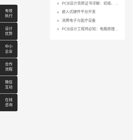
PCB设计资质证书详解：初级、中级、高级等级及其在
有效
嵌入式硬件平台开发
执行
消费电子与医疗设备
设计
PCB设计工程师必知：电路原理基础与学习要点全解析
优势
中小
企业
合作
流程
微信
互动
在线
咨询